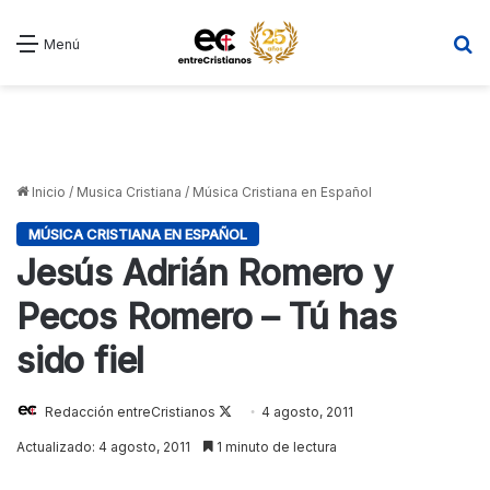
B
Menú
Inicio
/
Musica Cristiana
/
Música Cristiana en Español
MÚSICA CRISTIANA EN ESPAÑOL
Jesús Adrián Romero y
Pecos Romero – Tú has
sido fiel
Redacción entreCristianos
Follow
4 agosto, 2011
on
Actualizado: 4 agosto, 2011
1 minuto de lectura
X