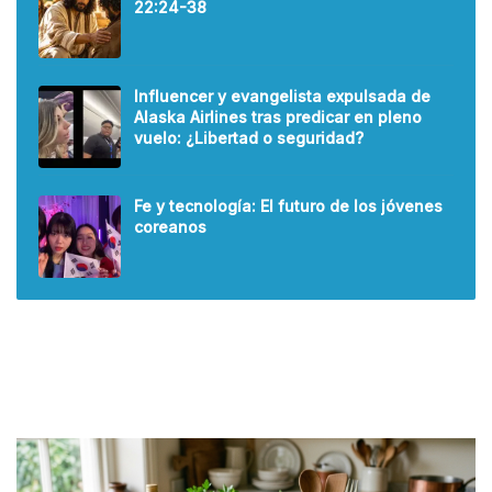
22:24-38
Influencer y evangelista expulsada de
Alaska Airlines tras predicar en pleno
vuelo: ¿Libertad o seguridad?
Fe y tecnología: El futuro de los jóvenes
coreanos