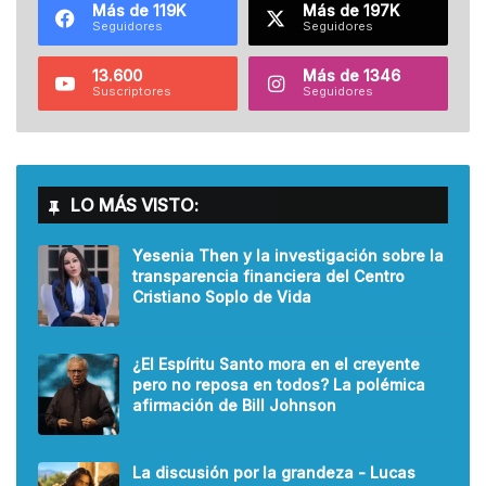
Más de 119K
Más de 197K
Seguidores
Seguidores
13.600
Más de 1346
Suscriptores
Seguidores
LO MÁS VISTO:
Yesenia Then y la investigación sobre la
transparencia financiera del Centro
Cristiano Soplo de Vida
¿El Espíritu Santo mora en el creyente
pero no reposa en todos? La polémica
afirmación de Bill Johnson
La discusión por la grandeza - Lucas