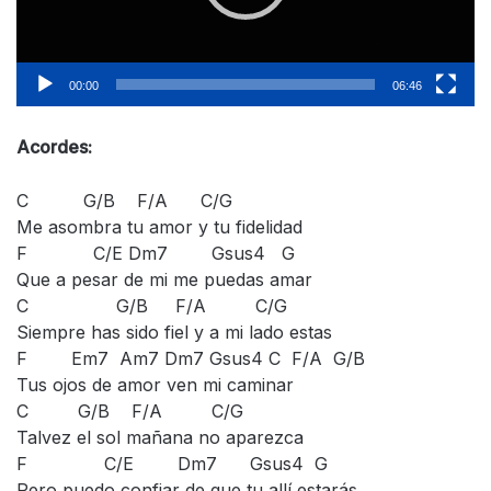
00:00
06:46
Acordes:
C G/B F/A C/G
Me asombra tu amor y tu fidelidad
F C/E Dm7 Gsus4 G
Que a pesar de mi me puedas amar
C G/B F/A C/G
Siempre has sido fiel y a mi lado estas
F Em7 Am7 Dm7 Gsus4 C F/A G/B
Tus ojos de amor ven mi caminar
C G/B F/A C/G
Talvez el sol mañana no aparezca
F C/E Dm7 Gsus4 G
Pero puedo confiar de que tu allí estarás