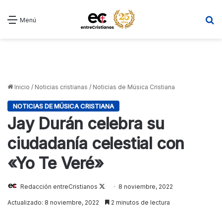
B
Menú
Inicio
/
Noticias cristianas
/
Noticias de Música Cristiana
NOTICIAS DE MÚSICA CRISTIANA
Jay Durán celebra su
ciudadanía celestial con
«Yo Te Veré»
Follow
Redacción entreCristianos
8 noviembre, 2022
on
Actualizado: 8 noviembre, 2022
2 minutos de lectura
X