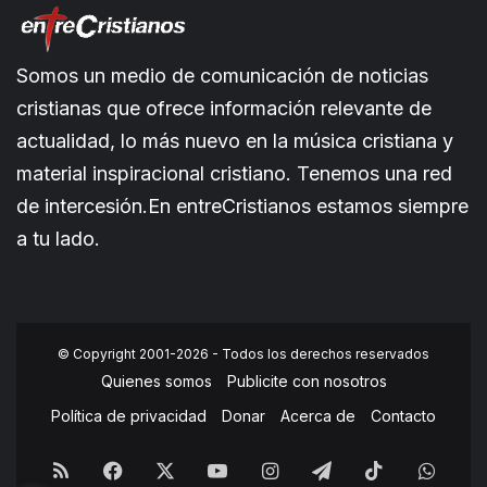
Somos un medio de comunicación de noticias
cristianas que ofrece información relevante de
actualidad, lo más nuevo en la música cristiana y
material inspiracional cristiano. Tenemos una red
de intercesión.En entreCristianos estamos siempre
a tu lado.
© Copyright 2001-2026 - Todos los derechos reservados
Quienes somos
Publicite con nosotros
Política de privacidad
Donar
Acerca de
Contacto
RSS
Facebook
X
YouTube
Instagram
Telegram
TikTok
What