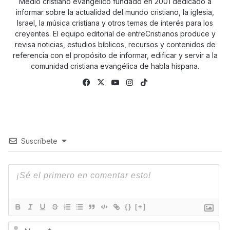
Medio cristiano evangélico fundado en 2001 dedicado a
informar sobre la actualidad del mundo cristiano, la iglesia,
Israel, la música cristiana y otros temas de interés para los
creyentes. El equipo editorial de entreCristianos produce y
revisa noticias, estudios bíblicos, recursos y contenidos de
referencia con el propósito de informar, edificar y servir a la
comunidad cristiana evangélica de habla hispana.
Fa
X
Yo
Ins
Tik
ce
uTu
tag
To
bo
be
ra
k
ok
m
Suscríbete
{}
[+]
N