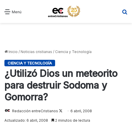
B
Menú
Inicio
/
Noticias cristianas
/
Ciencia y Tecnología
CIENCIA Y TECNOLOGÍA
¿Utilizó Dios un meteorito
para destruir Sodoma y
Gomorra?
Redacción entreCristianos
Follow
6 abril, 2008
on
Actualizado: 6 abril, 2008
2 minutos de lectura
X