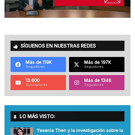
SÍGUENOS EN NUESTRAS REDES
Más de 119K
Más de 197K
Seguidores
Seguidores
13.600
Más de 1346
Suscriptores
Seguidores
LO MÁS VISTO:
Yesenia Then y la investigación sobre la