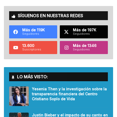
SÍGUENOS EN NUESTRAS REDES
Más de 119K
Más de 197K
Seguidores
Seguidores
13.600
Más de 1346
Suscriptores
Seguidores
LO MÁS VISTO:
Yesenia Then y la investigación sobre la
transparencia financiera del Centro
Cristiano Soplo de Vida
Justin Bieber y el impacto de su canto en