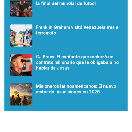
la final del mundial de fútbol
Franklin Graham visitó Venezuela tras el
terremoto
CJ Bracy: El cantante que rechazó un
contrato millonario que le obligaba a no
hablar de Jesús
Misioneros latinoamericanos: El nuevo
motor de las misiones en 2026