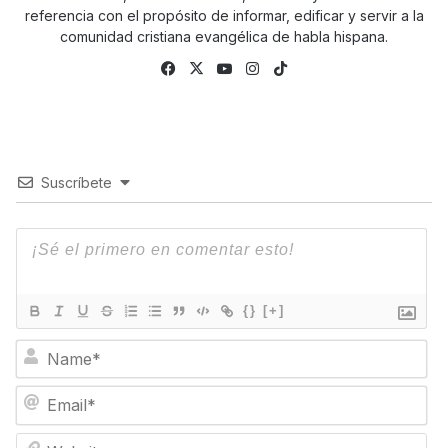
referencia con el propósito de informar, edificar y servir a la
comunidad cristiana evangélica de habla hispana.
Facebook
X
YouTube
Instagram
TikTok
Suscríbete
{}
[+]
N
a
m
E
e
m
*
a
W
i