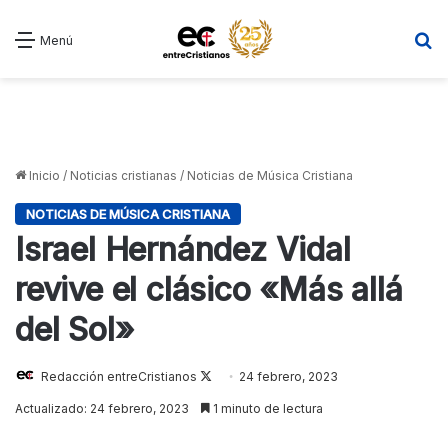
B
Menú
Inicio
/
Noticias cristianas
/
Noticias de Música Cristiana
NOTICIAS DE MÚSICA CRISTIANA
Israel Hernández Vidal
revive el clásico «Más allá
del Sol»
Follow
Redacción entreCristianos
24 febrero, 2023
on
Actualizado: 24 febrero, 2023
1 minuto de lectura
X