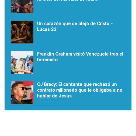
Un corazón que se alejó de Cristo -
Lucas 22
Franklin Graham visitó Venezuela tras el
terremoto
CJ Bracy: El cantante que rechazó un
contrato millonario que le obligaba a no
hablar de Jesús