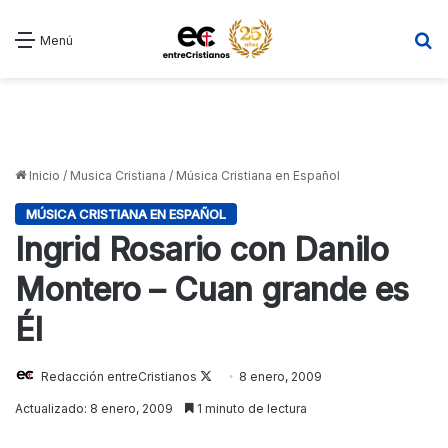
B
Menú
Inicio
/
Musica Cristiana
/
Música Cristiana en Español
MÚSICA CRISTIANA EN ESPAÑOL
Ingrid Rosario con Danilo
Montero – Cuan grande es
Él
Redacción entreCristianos
Follow
8 enero, 2009
on
Actualizado: 8 enero, 2009
1 minuto de lectura
X