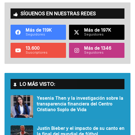
SÍGUENOS EN NUESTRAS REDES
Más de 119K
Más de 197K
Seguidores
Seguidores
13.600
Más de 1346
Suscriptores
Seguidores
LO MÁS VISTO:
Yesenia Then y la investigación sobre la
transparencia financiera del Centro
Cristiano Soplo de Vida
Justin Bieber y el impacto de su canto en
la final del mundial de fútbol