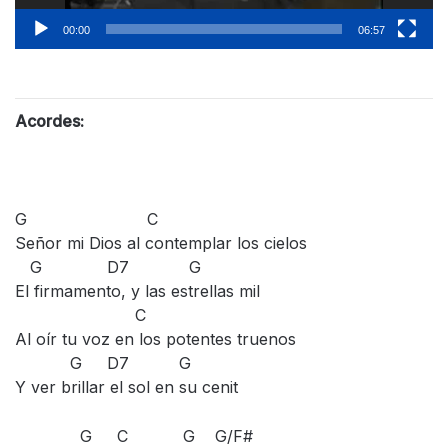
00:00
06:57
Acordes:
G C
Señor mi Dios al contemplar los cielos
G D7 G
El firmamento, y las estrellas mil
C
Al oír tu voz en los potentes truenos
G D7 G
Y ver brillar el sol en su cenit
G C G G/F#