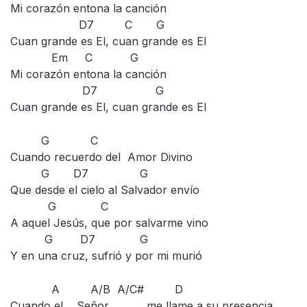
Mi corazón entona la canción
D7 C G
Cuan grande es El, cuan grande es El
Em C G
Mi corazón entona la canción
D7 G
Cuan grande es El, cuan grande es El
G C
Cuando recuerdo del Amor Divino
G D7 G
Que desde el cielo al Salvador envío
G C
A aquel Jesús, que por salvarme vino
G D7 G
Y en una cruz, sufrió y por mi murió
A A/B A/C# D
Cuando el Señor me llame a su presencia