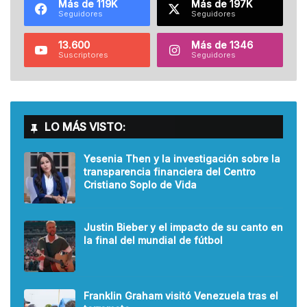
Más de 119K
Más de 197K
Seguidores
Seguidores
13.600
Más de 1346
Suscriptores
Seguidores
LO MÁS VISTO:
Yesenia Then y la investigación sobre la
transparencia financiera del Centro
Cristiano Soplo de Vida
Justin Bieber y el impacto de su canto en
la final del mundial de fútbol
Franklin Graham visitó Venezuela tras el