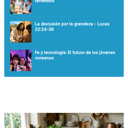
terremoto
La discusión por la grandeza - Lucas
22:24-38
Fe y tecnología: El futuro de los jóvenes
coreanos