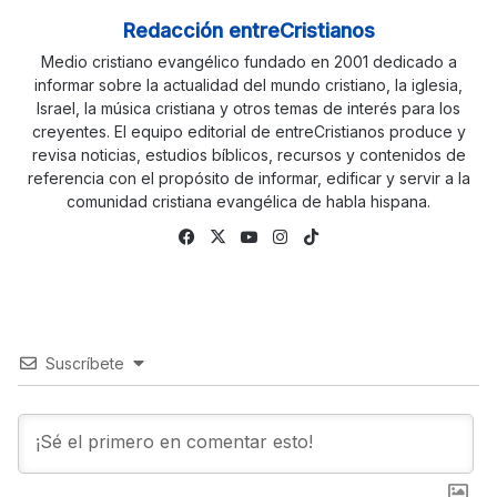
Redacción entreCristianos
Medio cristiano evangélico fundado en 2001 dedicado a
informar sobre la actualidad del mundo cristiano, la iglesia,
Israel, la música cristiana y otros temas de interés para los
creyentes. El equipo editorial de entreCristianos produce y
revisa noticias, estudios bíblicos, recursos y contenidos de
referencia con el propósito de informar, edificar y servir a la
comunidad cristiana evangélica de habla hispana.
Fa
X
Yo
Ins
Tik
ce
uTu
tag
To
bo
be
ra
k
ok
m
Suscríbete