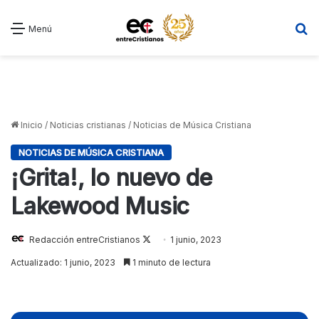
B
Menú
Inicio
/
Noticias cristianas
/
Noticias de Música Cristiana
NOTICIAS DE MÚSICA CRISTIANA
¡Grita!, lo nuevo de
Lakewood Music
Follow
Redacción entreCristianos
1 junio, 2023
on
Actualizado: 1 junio, 2023
1 minuto de lectura
X