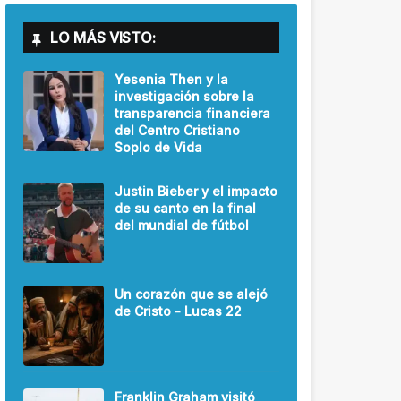
LO MÁS VISTO:
Yesenia Then y la
investigación sobre la
transparencia financiera
del Centro Cristiano
Soplo de Vida
Justin Bieber y el impacto
de su canto en la final
del mundial de fútbol
Un corazón que se alejó
de Cristo - Lucas 22
Franklin Graham visitó