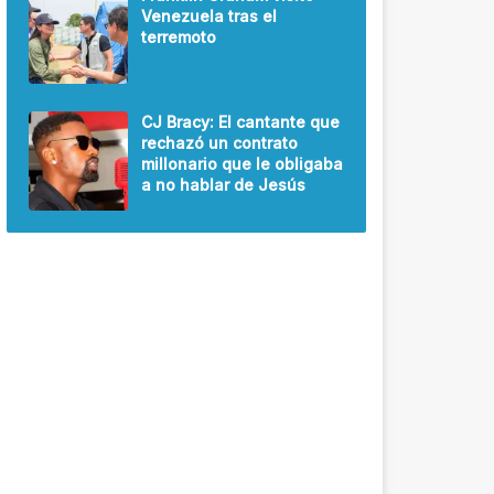
Venezuela tras el
terremoto
CJ Bracy: El cantante que
rechazó un contrato
millonario que le obligaba
a no hablar de Jesús