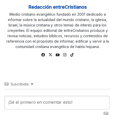
Redacción entreCristianos
Medio cristiano evangélico fundado en 2001 dedicado a
informar sobre la actualidad del mundo cristiano, la iglesia,
Israel, la música cristiana y otros temas de interés para los
creyentes. El equipo editorial de entreCristianos produce y
revisa noticias, estudios bíblicos, recursos y contenidos de
referencia con el propósito de informar, edificar y servir a la
comunidad cristiana evangélica de habla hispana.
Fa
X
Yo
Ins
Tik
ce
uTu
tag
To
bo
be
ra
k
ok
m
Suscríbete