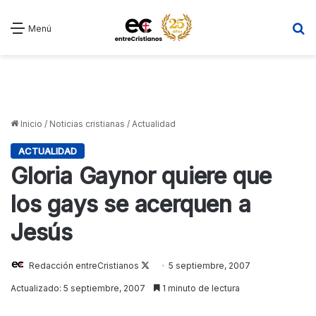
B
Menú
Inicio
/
Noticias cristianas
/
Actualidad
ACTUALIDAD
Gloria Gaynor quiere que
los gays se acerquen a
Jesús
Redacción entreCristianos
Follow
5 septiembre, 2007
on
Actualizado: 5 septiembre, 2007
1 minuto de lectura
X