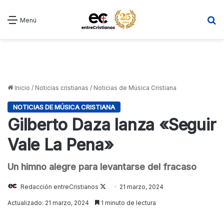
B
Menú
Inicio
/
Noticias cristianas
/
Noticias de Música Cristiana
NOTICIAS DE MÚSICA CRISTIANA
Gilberto Daza lanza «Seguir
Vale La Pena»
Un himno alegre para levantarse del fracaso
Follow
Redacción entreCristianos
21 marzo, 2024
on
Actualizado: 21 marzo, 2024
1 minuto de lectura
X