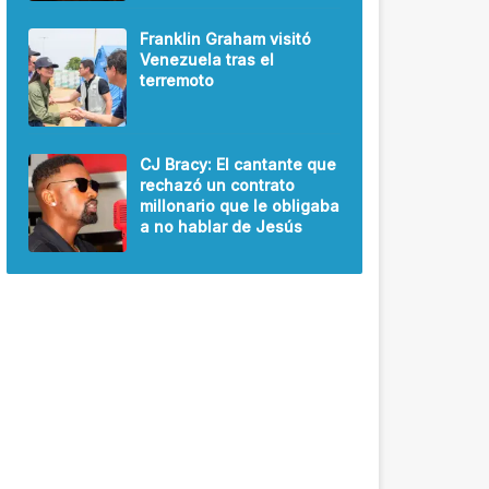
Franklin Graham visitó
Venezuela tras el
terremoto
CJ Bracy: El cantante que
rechazó un contrato
millonario que le obligaba
a no hablar de Jesús