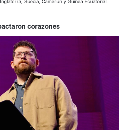
Inglaterra, Suecia, Camerún y Guinea Ecuatorial.
pactaron corazones