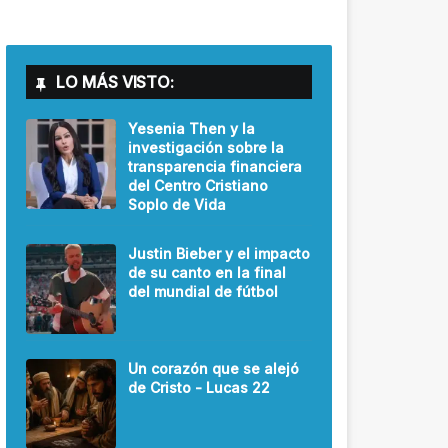
LO MÁS VISTO:
Yesenia Then y la
investigación sobre la
transparencia financiera
del Centro Cristiano
Soplo de Vida
Justin Bieber y el impacto
de su canto en la final
del mundial de fútbol
Un corazón que se alejó
de Cristo - Lucas 22