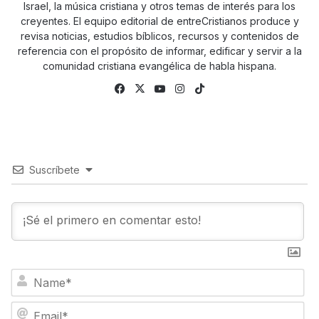
Israel, la música cristiana y otros temas de interés para los
creyentes. El equipo editorial de entreCristianos produce y
revisa noticias, estudios bíblicos, recursos y contenidos de
referencia con el propósito de informar, edificar y servir a la
comunidad cristiana evangélica de habla hispana.
Fa
X
Yo
Ins
Tik
ce
uTu
tag
To
bo
be
ra
k
ok
m
Suscríbete
N
a
m
E
e