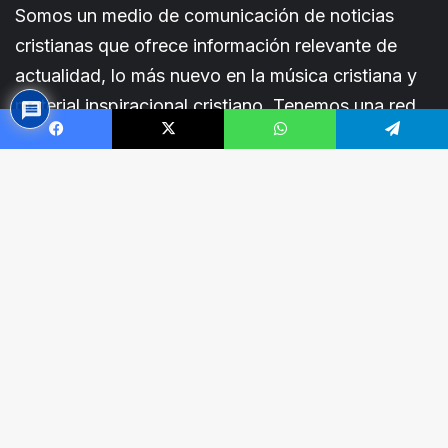
Somos un medio de comunicación de noticias
cristianas que ofrece información relevante de
actualidad, lo más nuevo en la música cristiana y
material inspiracional cristiano. Tenemos una red
de intercesión.En entreCristianos estamos siempre
Facebook
X
WhatsApp
Telegram
a tu lado.
B
v
© Copyright 2001-2026 - Todos los derechos reservados
Quienes somos
Publicite con nosotros
a
Política de privacidad
Donar
Acerca de
Contacto
RSS
Facebook
X
YouTube
Instagram
Telegram
TikTok
What