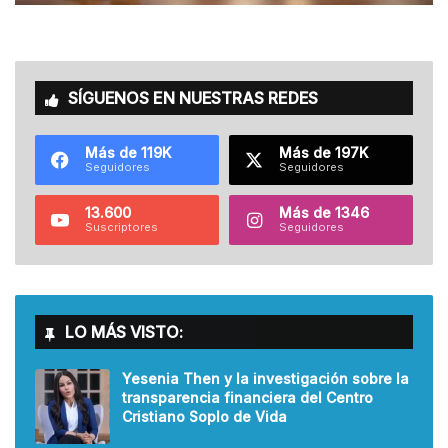
SÍGUENOS EN NUESTRAS REDES
Más de 119K
Más de 197K
Seguidores
Seguidores
13.600
Más de 1346
Suscriptores
Seguidores
LO MÁS VISTO:
Yesenia Then y la investigación sobre la
transparencia financiera del Centro
Cristiano Soplo de Vida