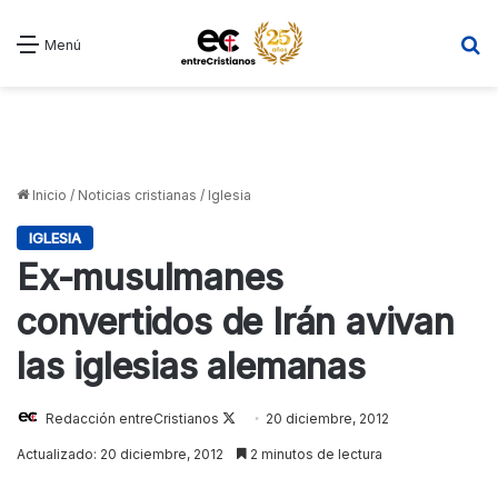
B
Menú
Inicio
/
Noticias cristianas
/
Iglesia
IGLESIA
Ex-musulmanes
convertidos de Irán avivan
las iglesias alemanas
Redacción entreCristianos
Follow
20 diciembre, 2012
on
Actualizado: 20 diciembre, 2012
2 minutos de lectura
X