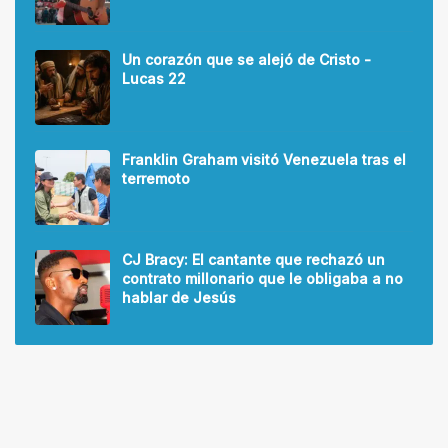
Un corazón que se alejó de Cristo -
Lucas 22
Franklin Graham visitó Venezuela tras el
terremoto
CJ Bracy: El cantante que rechazó un
contrato millonario que le obligaba a no
hablar de Jesús