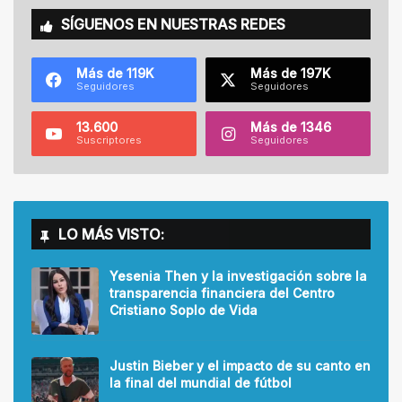
SÍGUENOS EN NUESTRAS REDES
Más de 119K
Más de 197K
Seguidores
Seguidores
13.600
Más de 1346
Suscriptores
Seguidores
LO MÁS VISTO:
Yesenia Then y la investigación sobre la
transparencia financiera del Centro
Cristiano Soplo de Vida
Justin Bieber y el impacto de su canto en
la final del mundial de fútbol