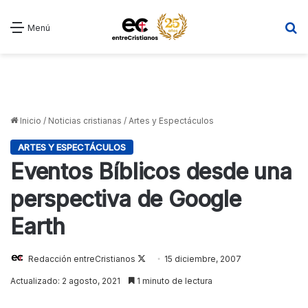
B
Menú
Inicio
/
Noticias cristianas
/
Artes y Espectáculos
ARTES Y ESPECTÁCULOS
Eventos Bíblicos desde una
perspectiva de Google
Earth
Redacción entreCristianos
Follow
15 diciembre, 2007
on
Actualizado: 2 agosto, 2021
1 minuto de lectura
X