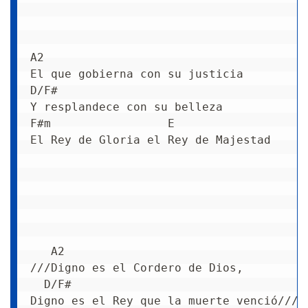
A2
El que gobierna con su justicia
D/F#
Y resplandece con su belleza
F#m                 E
El Rey de Gloria el Rey de Majestad
   A2
///Digno es el Cordero de Dios,
  D/F#
Digno es el Rey que la muerte venció///