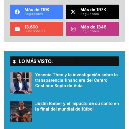
Más de 119K
Más de 197K
Seguidores
Seguidores
13.600
Más de 1346
Suscriptores
Seguidores
LO MÁS VISTO:
Yesenia Then y la investigación sobre la
transparencia financiera del Centro
Cristiano Soplo de Vida
Justin Bieber y el impacto de su canto en
la final del mundial de fútbol