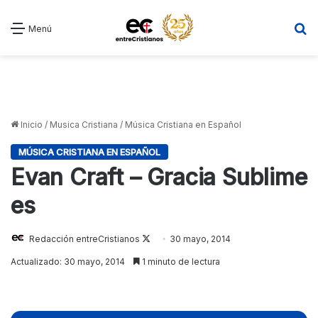
B
Menú
Inicio
/
Musica Cristiana
/
Música Cristiana en Español
MÚSICA CRISTIANA EN ESPAÑOL
Evan Craft – Gracia Sublime
es
Redacción entreCristianos
Follow
30 mayo, 2014
on
Actualizado: 30 mayo, 2014
1 minuto de lectura
X