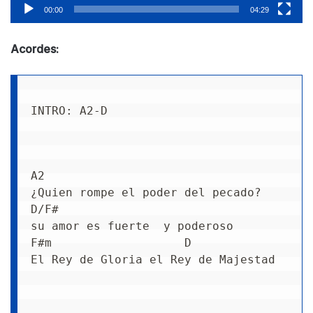
00:00
04:29
Acordes:
INTRO: A2-D
A2
¿Quien rompe el poder del pecado?
D/F#
su amor es fuerte  y poderoso
F#m                   D
El Rey de Gloria el Rey de Majestad