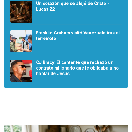
Un corazón que se alejó de Cristo -
Lucas 22
Franklin Graham visitó Venezuela tras el
terremoto
CJ Bracy: El cantante que rechazó un
contrato millonario que le obligaba a no
hablar de Jesús