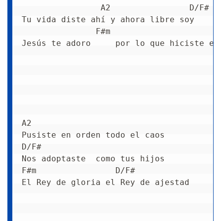
                A2                D/F#
Tu vida diste ahí y ahora libre soy
               F#m                      
Jesús te adoro     por lo que hiciste en
A2
Pusiste en orden todo el caos
D/F#
Nos adoptaste  como tus hijos
F#m                D/F#
El Rey de gloria el Rey de ajestad