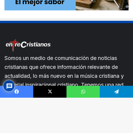
Somos un medio de comunicación de noticias
cristianas que ofrece información relevante de
actualidad, lo más nuevo en la música cristiana y
material inspiracional cristiano. Tenemos una red
de intercesión.En entreCristianos estamos siempre
Facebook
X
WhatsApp
Telegram
a tu lado.
B
v