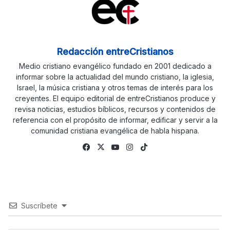
Redacción entreCristianos
Medio cristiano evangélico fundado en 2001 dedicado a
informar sobre la actualidad del mundo cristiano, la iglesia,
Israel, la música cristiana y otros temas de interés para los
creyentes. El equipo editorial de entreCristianos produce y
revisa noticias, estudios bíblicos, recursos y contenidos de
referencia con el propósito de informar, edificar y servir a la
comunidad cristiana evangélica de habla hispana.
Fa
X
Yo
Ins
Tik
ce
uTu
tag
To
bo
be
ra
k
ok
m
Suscríbete