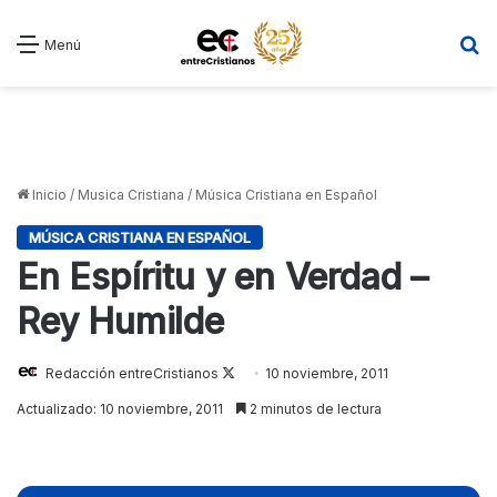
B
Menú
Inicio
/
Musica Cristiana
/
Música Cristiana en Español
MÚSICA CRISTIANA EN ESPAÑOL
En Espíritu y en Verdad –
Rey Humilde
Redacción entreCristianos
Follow
10 noviembre, 2011
on
Actualizado: 10 noviembre, 2011
2 minutos de lectura
X