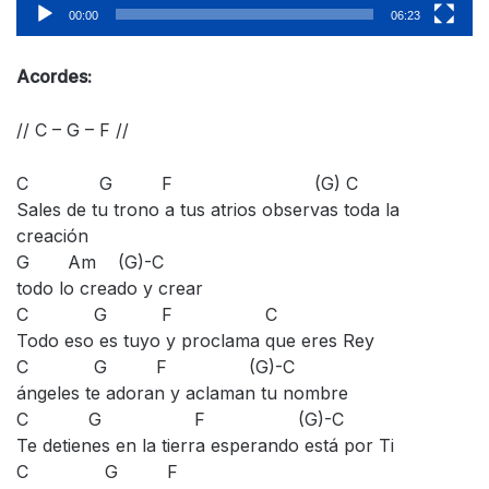
00:00
06:23
Acordes:
// C – G – F //
C G F (G) C
Sales de tu trono a tus atrios observas toda la
creación
G Am (G)-C
todo lo creado y crear
C G F C
Todo eso es tuyo y proclama que eres Rey
C G F (G)-C
ángeles te adoran y aclaman tu nombre
C G F (G)-C
Te detienes en la tierra esperando está por Ti
C G F