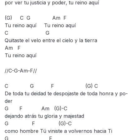
por ver tu justicia y poder, tu reino aquí
(G) C G Am F
Tu reino aquí Tu reino aquí
C G
Quitaste el velo entre el cielo y la tierra
Am F
Tu reino aquí
//C-G-Am-F//
C G F (G) C
De toda tu deidad te despojaste de toda honra y po-
der
G F Am (G)-C
dejando atrás tu gloria y majestad
G F (G)-C
como hombre Tú viniste a volvernos hacia Ti
G F