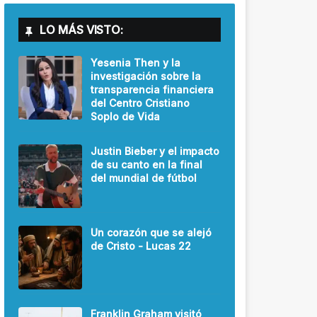
LO MÁS VISTO:
Yesenia Then y la
investigación sobre la
transparencia financiera
del Centro Cristiano
Soplo de Vida
Justin Bieber y el impacto
de su canto en la final
del mundial de fútbol
Un corazón que se alejó
de Cristo - Lucas 22
Franklin Graham visitó