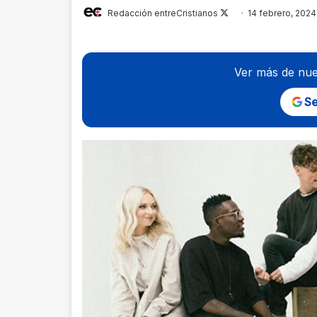
Follow
Redacción entreCristianos
14 febrero, 2024
on
X
Ver más de nue
Se