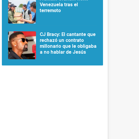
Venezuela tras el
terremoto
CJ Bracy: El cantante que
rechazó un contrato
millonario que le obligaba
a no hablar de Jesús