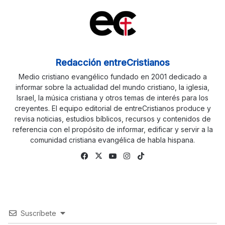
Redacción entreCristianos
Medio cristiano evangélico fundado en 2001 dedicado a
informar sobre la actualidad del mundo cristiano, la iglesia,
Israel, la música cristiana y otros temas de interés para los
creyentes. El equipo editorial de entreCristianos produce y
revisa noticias, estudios bíblicos, recursos y contenidos de
referencia con el propósito de informar, edificar y servir a la
comunidad cristiana evangélica de habla hispana.
Fa
X
Yo
Ins
Tik
ce
uTu
tag
To
bo
be
ra
k
ok
m
Suscríbete