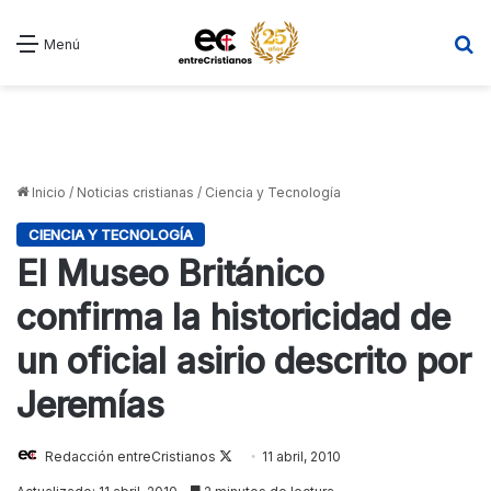
B
Menú
Inicio
/
Noticias cristianas
/
Ciencia y Tecnología
CIENCIA Y TECNOLOGÍA
El Museo Británico
confirma la historicidad de
un oficial asirio descrito por
Jeremías
Redacción entreCristianos
Follow
11 abril, 2010
on