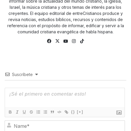
informar sobre la actualidad del mundo cristiano, la iglesia,
Israel, la música cristiana y otros temas de interés para los
creyentes. El equipo editorial de entreCristianos produce y
revisa noticias, estudios bíblicos, recursos y contenidos de
referencia con el propósito de informar, edificar y servir a la
comunidad cristiana evangélica de habla hispana.
Fa
X
Yo
Ins
Tik
ce
uTu
tag
To
bo
be
ra
k
ok
m
Suscríbete
{}
[+]
N
a