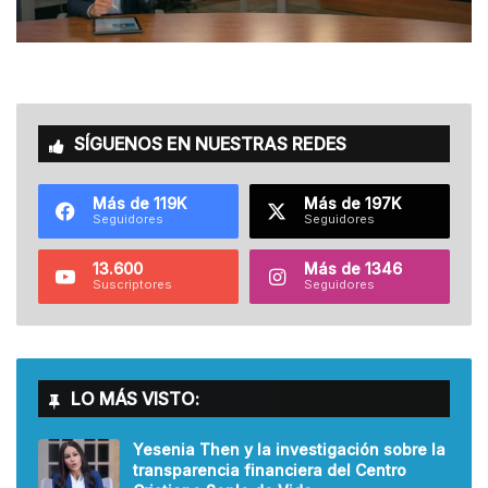
SÍGUENOS EN NUESTRAS REDES
Más de 119K
Más de 197K
Seguidores
Seguidores
13.600
Más de 1346
Suscriptores
Seguidores
LO MÁS VISTO:
Yesenia Then y la investigación sobre la
transparencia financiera del Centro