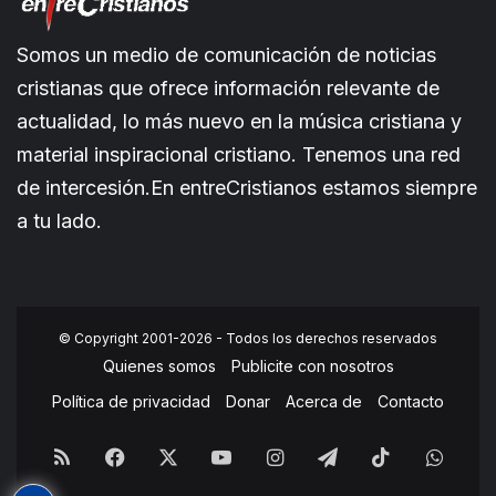
Somos un medio de comunicación de noticias
cristianas que ofrece información relevante de
actualidad, lo más nuevo en la música cristiana y
material inspiracional cristiano. Tenemos una red
de intercesión.En entreCristianos estamos siempre
a tu lado.
© Copyright 2001-2026 - Todos los derechos reservados
Quienes somos
Publicite con nosotros
Política de privacidad
Donar
Acerca de
Contacto
RSS
Facebook
X
YouTube
Instagram
Telegram
TikTok
What