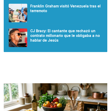
Franklin Graham visitó Venezuela tras el
terremoto
CJ Bracy: El cantante que rechazó un
contrato millonario que le obligaba a no
hablar de Jesús