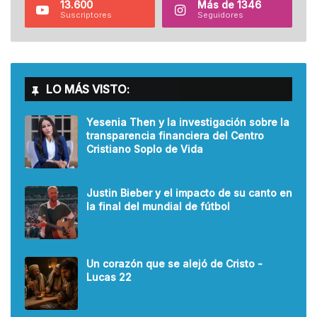
13.600
Más de 1346
Suscriptores
Seguidores
LO MÁS VISTO:
Yesenia Then y la investigación sobre la
transparencia financiera del Centro
Cristiano Soplo de Vida
Justin Bieber y el impacto de su canto en
la final del mundial de fútbol
Un corazón que se alejó de Cristo -
Lucas 22