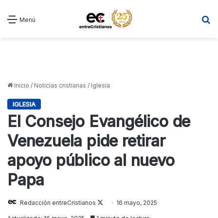
B
Menú
Inicio
/
Noticias cristianas
/
Iglesia
IGLESIA
El Consejo Evangélico de
Venezuela pide retirar
apoyo público al nuevo
Papa
Follow
Redacción entreCristianos
16 mayo, 2025
on