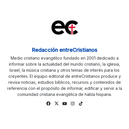
Redacción entreCristianos
Medio cristiano evangélico fundado en 2001 dedicado a
informar sobre la actualidad del mundo cristiano, la iglesia,
Israel, la música cristiana y otros temas de interés para los
creyentes. El equipo editorial de entreCristianos produce y
revisa noticias, estudios bíblicos, recursos y contenidos de
referencia con el propósito de informar, edificar y servir a la
comunidad cristiana evangélica de habla hispana.
Fa
X
Yo
Ins
Tik
ce
uTu
tag
To
bo
be
ra
k
ok
m