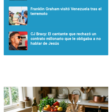
Franklin Graham visitó Venezuela tras el
terremoto
CJ Bracy: El cantante que rechazó un
contrato millonario que le obligaba a no
hablar de Jesús