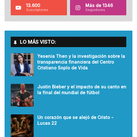
13.600
Más de 1346
Suscriptores
Seguidores
LO MÁS VISTO:
Yesenia Then y la investigación sobre la
transparencia financiera del Centro
Cristiano Soplo de Vida
Justin Bieber y el impacto de su canto en
la final del mundial de fútbol
Un corazón que se alejó de Cristo -
Lucas 22