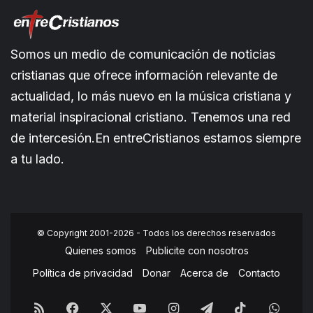
Somos un medio de comunicación de noticias
cristianas que ofrece información relevante de
actualidad, lo más nuevo en la música cristiana y
material inspiracional cristiano. Tenemos una red
de intercesión.En entreCristianos estamos siempre
a tu lado.
© Copyright 2001-2026 - Todos los derechos reservados
Quienes somos
Publicite con nosotros
Política de privacidad
Donar
Acerca de
Contacto
RSS
Facebook
X
YouTube
Instagram
Telegram
TikTok
What