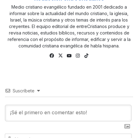
Medio cristiano evangélico fundado en 2001 dedicado a
informar sobre la actualidad del mundo cristiano, la iglesia,
Israel, la música cristiana y otros temas de interés para los
creyentes. El equipo editorial de entreCristianos produce y
revisa noticias, estudios bíblicos, recursos y contenidos de
referencia con el propósito de informar, edificar y servir a la
comunidad cristiana evangélica de habla hispana.
Fa
X
Yo
Ins
Tik
ce
uTu
tag
To
bo
be
ra
k
ok
m
Suscríbete
N