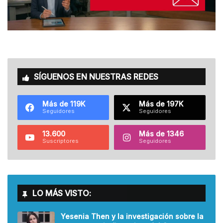
SÍGUENOS EN NUESTRAS REDES
Más de 119K
Más de 197K
Seguidores
Seguidores
13.600
Más de 1346
Suscriptores
Seguidores
LO MÁS VISTO:
Yesenia Then y la investigación sobre la