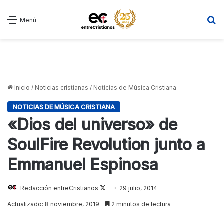
B
Menú
Inicio
/
Noticias cristianas
/
Noticias de Música Cristiana
NOTICIAS DE MÚSICA CRISTIANA
«Dios del universo» de
SoulFire Revolution junto a
Emmanuel Espinosa
Redacción entreCristianos
Follow
29 julio, 2014
on
Actualizado: 8 noviembre, 2019
2 minutos de lectura
X