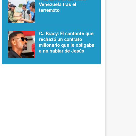
Venezuela tras el
terremoto
CJ Bracy: El cantante que
rechazó un contrato
millonario que le obligaba
a no hablar de Jesús