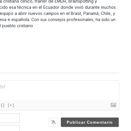
 cristiana clinico, trainer de EMDR, Brainspotting y
cido esa técnica en el Ecuador donde vivió durante muchos
equipo a abrir nuevos campos en el Brasil, Panamá, Chile, y
esa e española. Con sus consejos profesionales, ha sido un
 pueblo cristiano
{}
[+]
N
a
m
E
e