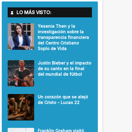
LO MÁS VISTO:
Yesenia Then y la
investigación sobre la
transparencia financiera
del Centro Cristiano
Soplo de Vida
Justin Bieber y el impacto
de su canto en la final
del mundial de fútbol
Un corazón que se alejó
de Cristo - Lucas 22
Franklin Graham visitó