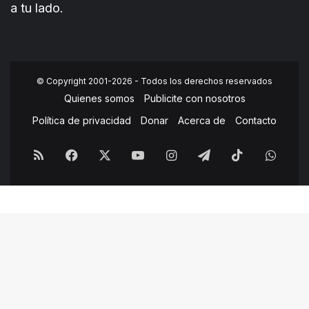
a tu lado.
© Copyright 2001-2026 - Todos los derechos reservados
Quienes somos
Publicite con nosotros
Política de privacidad
Donar
Acerca de
Contacto
RSS
Facebook
X
YouTube
Instagram
Telegram
TikTok
What