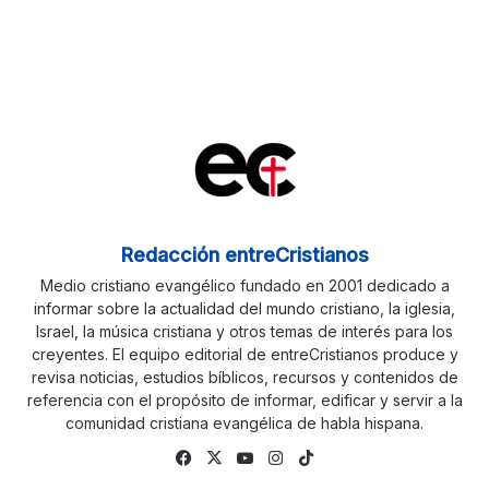
Redacción entreCristianos
Medio cristiano evangélico fundado en 2001 dedicado a
informar sobre la actualidad del mundo cristiano, la iglesia,
Israel, la música cristiana y otros temas de interés para los
creyentes. El equipo editorial de entreCristianos produce y
revisa noticias, estudios bíblicos, recursos y contenidos de
referencia con el propósito de informar, edificar y servir a la
comunidad cristiana evangélica de habla hispana.
Fa
X
Yo
Ins
Tik
ce
uTu
tag
To