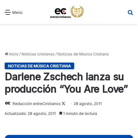
B
Menú
Inicio
/
Noticias cristianas
/
Noticias de Música Cristiana
NOTICIAS DE MÚSICA CRISTIANA
Darlene Zschech lanza su
producción “You Are Love”
Redacción entreCristianos
Follow
28 agosto, 2011
on
Actualizado: 28 agosto, 2011
1 minuto de lectura
X