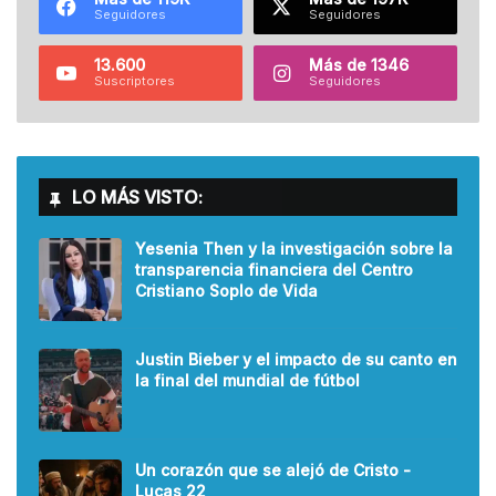
Seguidores
Seguidores
13.600
Más de 1346
Suscriptores
Seguidores
LO MÁS VISTO:
Yesenia Then y la investigación sobre la
transparencia financiera del Centro
Cristiano Soplo de Vida
Justin Bieber y el impacto de su canto en
la final del mundial de fútbol
Un corazón que se alejó de Cristo -
Lucas 22