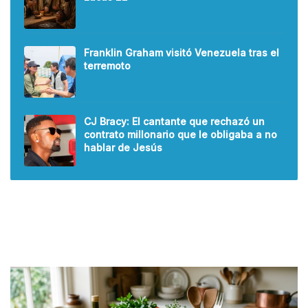
Franklin Graham visitó Venezuela tras el
terremoto
CJ Bracy: El cantante que rechazó un
contrato millonario que le obligaba a no
hablar de Jesús