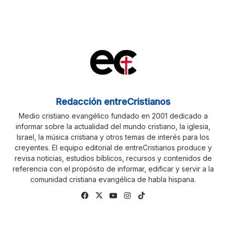
Redacción entreCristianos
Medio cristiano evangélico fundado en 2001 dedicado a
informar sobre la actualidad del mundo cristiano, la iglesia,
Israel, la música cristiana y otros temas de interés para los
creyentes. El equipo editorial de entreCristianos produce y
revisa noticias, estudios bíblicos, recursos y contenidos de
referencia con el propósito de informar, edificar y servir a la
comunidad cristiana evangélica de habla hispana.
Fa
X
Yo
Ins
Tik
ce
uTu
tag
To
bo
be
ra
k