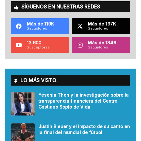
SÍGUENOS EN NUESTRAS REDES
Más de 119K
Más de 197K
Seguidores
Seguidores
13.600
Más de 1346
Suscriptores
Seguidores
LO MÁS VISTO:
Yesenia Then y la investigación sobre la
transparencia financiera del Centro
Cristiano Soplo de Vida
Justin Bieber y el impacto de su canto en
la final del mundial de fútbol