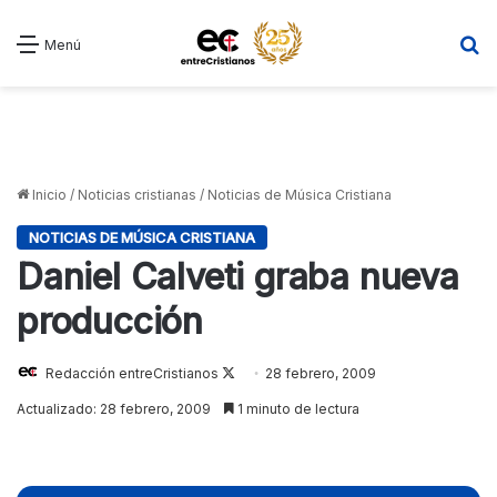
B
Menú
Inicio
/
Noticias cristianas
/
Noticias de Música Cristiana
NOTICIAS DE MÚSICA CRISTIANA
Daniel Calveti graba nueva
producción
Redacción entreCristianos
Follow
28 febrero, 2009
on
Actualizado: 28 febrero, 2009
1 minuto de lectura
X