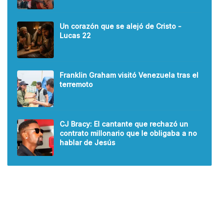
Un corazón que se alejó de Cristo -
Lucas 22
Franklin Graham visitó Venezuela tras el
terremoto
CJ Bracy: El cantante que rechazó un
contrato millonario que le obligaba a no
hablar de Jesús