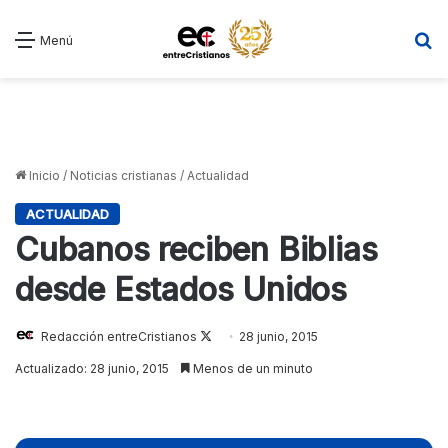
B
Menú
Inicio
/
Noticias cristianas
/
Actualidad
ACTUALIDAD
Cubanos reciben Biblias
desde Estados Unidos
Redacción entreCristianos
Follow
28 junio, 2015
on
Actualizado: 28 junio, 2015
Menos de un minuto
X