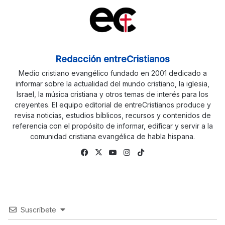
Redacción entreCristianos
Medio cristiano evangélico fundado en 2001 dedicado a
informar sobre la actualidad del mundo cristiano, la iglesia,
Israel, la música cristiana y otros temas de interés para los
creyentes. El equipo editorial de entreCristianos produce y
revisa noticias, estudios bíblicos, recursos y contenidos de
referencia con el propósito de informar, edificar y servir a la
comunidad cristiana evangélica de habla hispana.
Fa
X
Yo
Ins
Tik
ce
uTu
tag
To
bo
be
ra
k
ok
m
Suscríbete