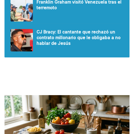
Franklin Graham visitó Venezuela tras el
terremoto
CJ Bracy: El cantante que rechazó un
contrato millonario que le obligaba a no
hablar de Jesús