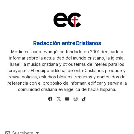
Redacción entreCristianos
Medio cristiano evangélico fundado en 2001 dedicado a
informar sobre la actualidad del mundo cristiano, la iglesia,
Israel, la música cristiana y otros temas de interés para los
creyentes. El equipo editorial de entreCristianos produce y
revisa noticias, estudios bíblicos, recursos y contenidos de
referencia con el propósito de informar, edificar y servir a la
comunidad cristiana evangélica de habla hispana.
Fa
X
Yo
Ins
Tik
ce
uTu
tag
To
bo
be
ra
k
ok
m
Suscríbete