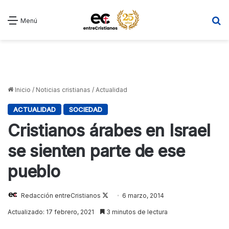
B
Menú
Inicio
/
Noticias cristianas
/
Actualidad
ACTUALIDAD
SOCIEDAD
Cristianos árabes en Israel
se sienten parte de ese
pueblo
Redacción entreCristianos
Follow
6 marzo, 2014
on
Actualizado: 17 febrero, 2021
3 minutos de lectura
X