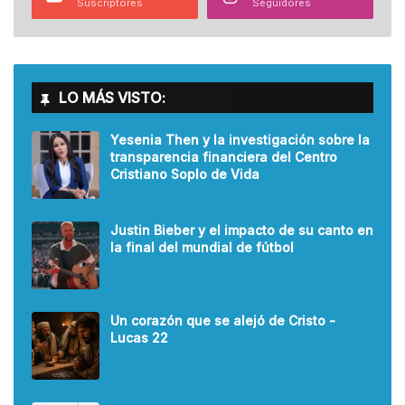
Suscriptores
Seguidores
LO MÁS VISTO:
Yesenia Then y la investigación sobre la
transparencia financiera del Centro
Cristiano Soplo de Vida
Justin Bieber y el impacto de su canto en
la final del mundial de fútbol
Un corazón que se alejó de Cristo -
Lucas 22