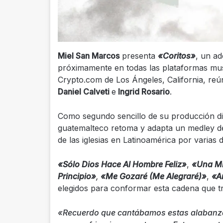
Miel San Marcos
presenta
«Coritos»
, un a
próximamente en todas las plataformas music
Crypto.com de Los Ángeles, California, reún
Daniel Calveti
e
Ingrid Rosario
.
Como segundo sencillo de su producción d
guatemalteco retoma y adapta un medley de c
de las iglesias en Latinoamérica por varias
«Sólo Dios Hace Al Hombre Feliz»
,
«Una Mi
Principio»
,
«Me Gozaré (Me Alegraré)»
,
«A
elegidos para conformar esta cadena que tr
«Recuerdo que cantábamos estas alabanza