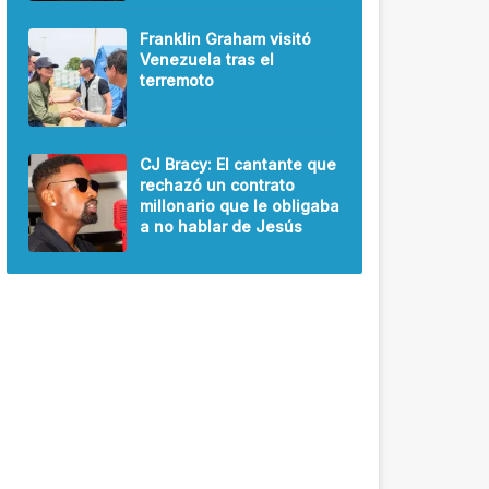
Franklin Graham visitó
Venezuela tras el
terremoto
CJ Bracy: El cantante que
rechazó un contrato
millonario que le obligaba
a no hablar de Jesús