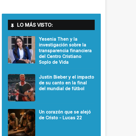
LO MÁS VISTO:
Yesenia Then y la
investigación sobre la
transparencia financiera
del Centro Cristiano
Soplo de Vida
Justin Bieber y el impacto
de su canto en la final
del mundial de fútbol
Un corazón que se alejó
de Cristo - Lucas 22