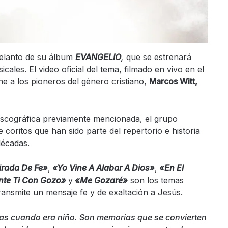
delanto de su álbum
EVANGELIO
,
que se estrenará
ales. El video oficial del tema, filmado en vivo en el
e a los pioneros del género cristiano,
Marcos Witt,
iscográfica previamente mencionada, el grupo
oritos que han sido parte del repertorio e historia
 décadas.
rada De Fe»
,
«Yo Vine A Alabar A Dios»
,
«En El
nte Ti Con Gozo»
y
«Me Gozaré»
son los temas
ansmite un mensaje fe y de exaltación a Jesús.
s cuando era niño. Son memorias que se convierten