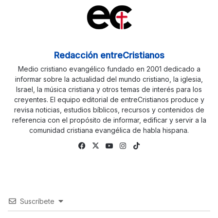
Redacción entreCristianos
Medio cristiano evangélico fundado en 2001 dedicado a
informar sobre la actualidad del mundo cristiano, la iglesia,
Israel, la música cristiana y otros temas de interés para los
creyentes. El equipo editorial de entreCristianos produce y
revisa noticias, estudios bíblicos, recursos y contenidos de
referencia con el propósito de informar, edificar y servir a la
comunidad cristiana evangélica de habla hispana.
Fa
X
Yo
Ins
Tik
ce
uTu
tag
To
bo
be
ra
k
ok
m
Suscríbete