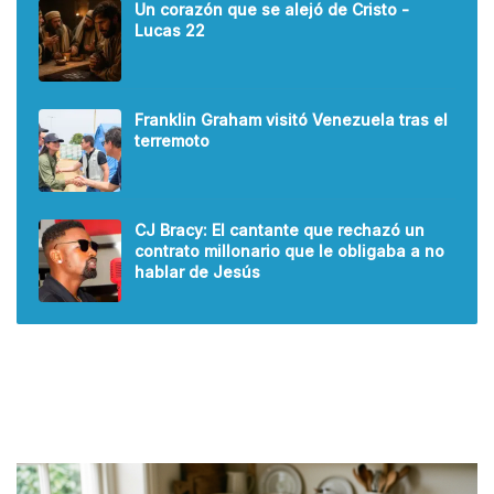
Un corazón que se alejó de Cristo -
Lucas 22
Franklin Graham visitó Venezuela tras el
terremoto
CJ Bracy: El cantante que rechazó un
contrato millonario que le obligaba a no
hablar de Jesús