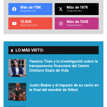
Más de 119K
Más de 197K
Seguidores
Seguidores
13.600
Más de 1346
Suscriptores
Seguidores
LO MÁS VISTO:
Yesenia Then y la investigación sobre la
transparencia financiera del Centro
Cristiano Soplo de Vida
Justin Bieber y el impacto de su canto en
la final del mundial de fútbol