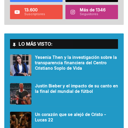
13.600
Más de 1346
Suscriptores
Seguidores
LO MÁS VISTO:
Yesenia Then y la investigación sobre la
transparencia financiera del Centro
Cristiano Soplo de Vida
Justin Bieber y el impacto de su canto en
la final del mundial de fútbol
Un corazón que se alejó de Cristo -
Lucas 22