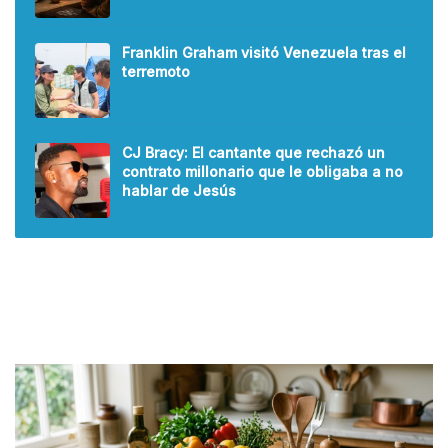
Franklin Graham visitó Venezuela tras el
terremoto
CJ Bracy: El cantante que rechazó un
contrato millonario que le obligaba a no
hablar de Jesús