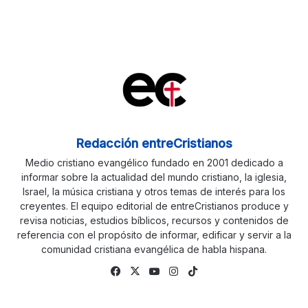
Redacción entreCristianos
Medio cristiano evangélico fundado en 2001 dedicado a
informar sobre la actualidad del mundo cristiano, la iglesia,
Israel, la música cristiana y otros temas de interés para los
creyentes. El equipo editorial de entreCristianos produce y
revisa noticias, estudios bíblicos, recursos y contenidos de
referencia con el propósito de informar, edificar y servir a la
comunidad cristiana evangélica de habla hispana.
Fa
X
Yo
Ins
Tik
ce
uTu
tag
To
bo
be
ra
k