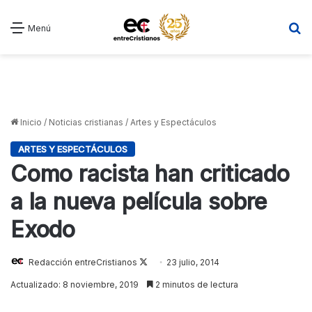
B
Menú
Inicio
/
Noticias cristianas
/
Artes y Espectáculos
ARTES Y ESPECTÁCULOS
Como racista han criticado
a la nueva película sobre
Exodo
Redacción entreCristianos
Follow
23 julio, 2014
on
Actualizado: 8 noviembre, 2019
2 minutos de lectura
X