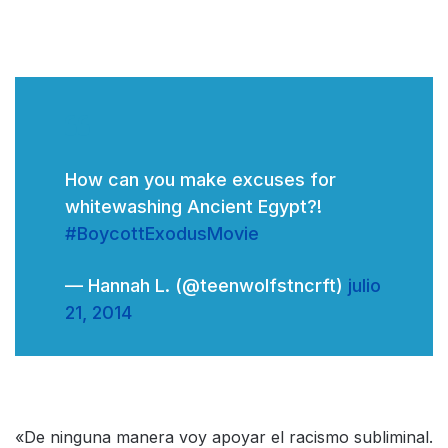
How can you make excuses for
whitewashing Ancient Egypt?!
#BoycottExodusMovie
— Hannah L. (@teenwolfstncrft)
julio
21, 2014
«De ninguna manera voy apoyar el racismo subliminal.