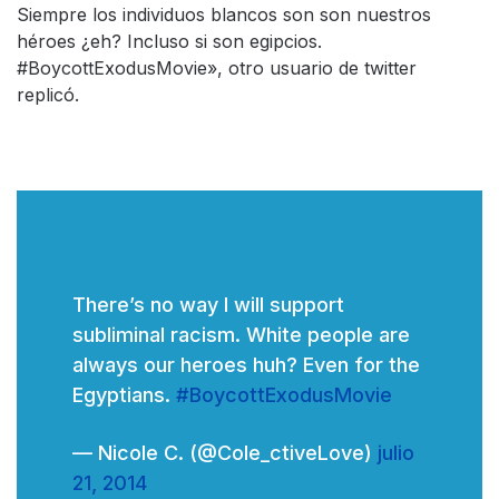
Siempre los individuos blancos son son nuestros
héroes ¿eh? Incluso si son egipcios.
#BoycottExodusMovie», otro usuario de twitter
replicó.
There’s no way I will support
subliminal racism. White people are
always our heroes huh? Even for the
Egyptians.
#BoycottExodusMovie
— Nicole C. (@Cole_ctiveLove)
julio
21, 2014