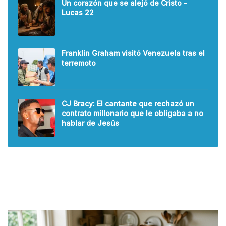
Un corazón que se alejó de Cristo -
Lucas 22
Franklin Graham visitó Venezuela tras el
terremoto
CJ Bracy: El cantante que rechazó un
contrato millonario que le obligaba a no
hablar de Jesús