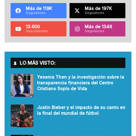
Más de 119K
Más de 197K
Seguidores
Seguidores
13.600
Más de 1346
Suscriptores
Seguidores
LO MÁS VISTO:
Yesenia Then y la investigación sobre la
transparencia financiera del Centro
Cristiano Soplo de Vida
Justin Bieber y el impacto de su canto en
la final del mundial de fútbol