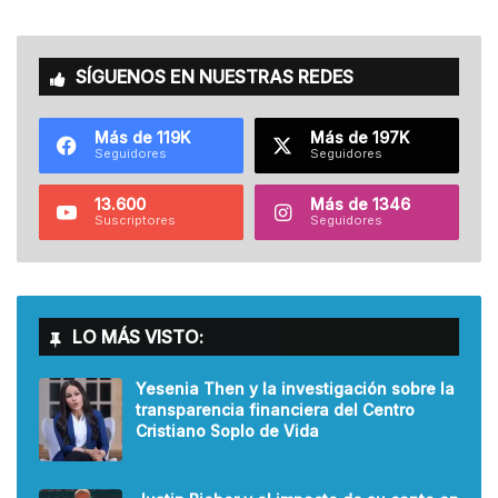
SÍGUENOS EN NUESTRAS REDES
Más de 119K
Más de 197K
Seguidores
Seguidores
13.600
Más de 1346
Suscriptores
Seguidores
LO MÁS VISTO:
Yesenia Then y la investigación sobre la
transparencia financiera del Centro
Cristiano Soplo de Vida