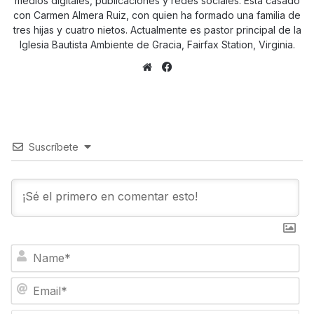
medios digitales, publicaciones y redes sociales. Está casado
con Carmen Almera Ruiz, con quien ha formado una familia de
tres hijas y cuatro nietos. Actualmente es pastor principal de la
Iglesia Bautista Ambiente de Gracia, Fairfax Station, Virginia.
Sitio
Facebook
web
Suscríbete
N
a
m
E
e
m
*
a