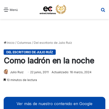
B
Menú
Inicio
/
Columnas
/
Del escritorio de Julio Ruíz
DEL ESCRITORIO DE JULIO RUÍZ
Como ladrón en la noche
Julio Ruiz
22 junio, 2011
Actualizado: 16 marzo, 2024
10 minutos de lectura
Ver más de nuestro contenido en Google