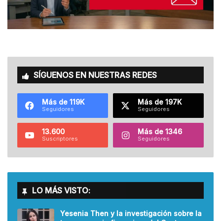
SÍGUENOS EN NUESTRAS REDES
Más de 119K
Más de 197K
Seguidores
Seguidores
13.600
Más de 1346
Suscriptores
Seguidores
LO MÁS VISTO:
Yesenia Then y la investigación sobre la