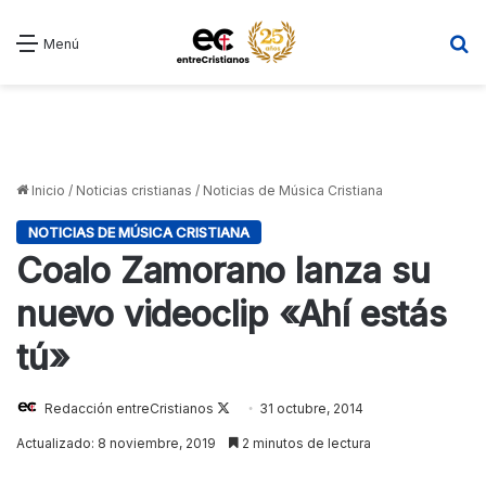
B
Menú
Inicio
/
Noticias cristianas
/
Noticias de Música Cristiana
NOTICIAS DE MÚSICA CRISTIANA
Coalo Zamorano lanza su
nuevo videoclip «Ahí estás
tú»
Redacción entreCristianos
Follow
31 octubre, 2014
on
Actualizado: 8 noviembre, 2019
2 minutos de lectura
X