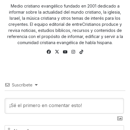
Medio cristiano evangélico fundado en 2001 dedicado a
informar sobre la actualidad del mundo cristiano, la iglesia,
Israel, la música cristiana y otros temas de interés para los
creyentes. El equipo editorial de entreCristianos produce y
revisa noticias, estudios bíblicos, recursos y contenidos de
referencia con el propósito de informar, edificar y servir a la
comunidad cristiana evangélica de habla hispana.
Fa
X
Yo
Ins
Tik
ce
uTu
tag
To
bo
be
ra
k
ok
m
Suscríbete
N