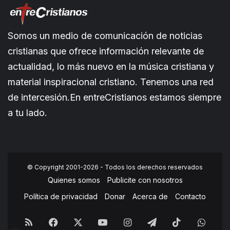
Somos un medio de comunicación de noticias
cristianas que ofrece información relevante de
actualidad, lo más nuevo en la música cristiana y
material inspiracional cristiano. Tenemos una red
de intercesión.En entreCristianos estamos siempre
a tu lado.
© Copyright 2001-2026 - Todos los derechos reservados
Quienes somos
Publicite con nosotros
Política de privacidad
Donar
Acerca de
Contacto
RSS
Facebook
X
YouTube
Instagram
Telegram
TikTok
What