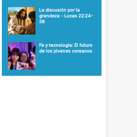
La discusión por la
grandeza - Lucas 22:24-
38
Fe y tecnología: El futuro
de los jóvenes coreanos