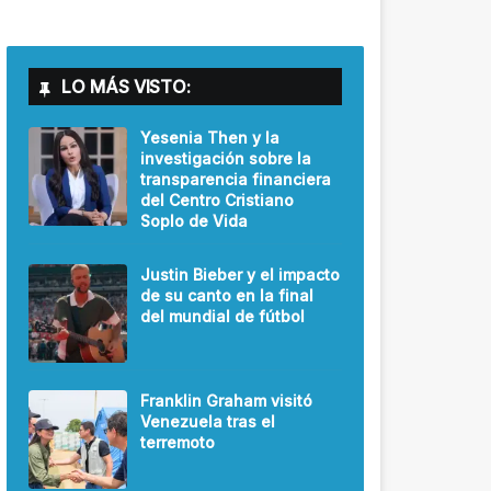
LO MÁS VISTO:
Yesenia Then y la
investigación sobre la
transparencia financiera
del Centro Cristiano
Soplo de Vida
Justin Bieber y el impacto
de su canto en la final
del mundial de fútbol
Franklin Graham visitó
Venezuela tras el
terremoto