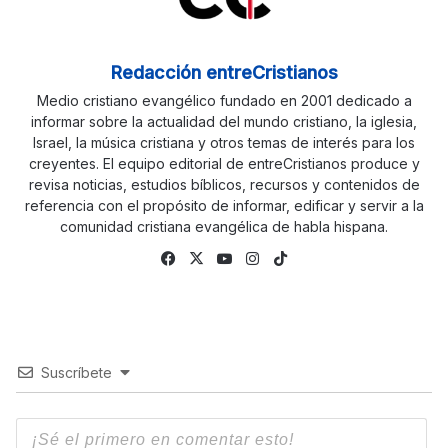
Redacción entreCristianos
Medio cristiano evangélico fundado en 2001 dedicado a
informar sobre la actualidad del mundo cristiano, la iglesia,
Israel, la música cristiana y otros temas de interés para los
creyentes. El equipo editorial de entreCristianos produce y
revisa noticias, estudios bíblicos, recursos y contenidos de
referencia con el propósito de informar, edificar y servir a la
comunidad cristiana evangélica de habla hispana.
Fa
X
Yo
Ins
Tik
ce
uTu
tag
To
bo
be
ra
k
ok
m
Suscríbete