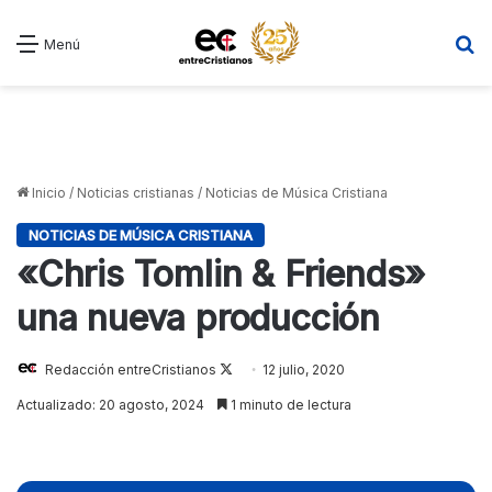
B
Menú
Inicio
/
Noticias cristianas
/
Noticias de Música Cristiana
NOTICIAS DE MÚSICA CRISTIANA
«Chris Tomlin & Friends»
una nueva producción
Redacción entreCristianos
Follow
12 julio, 2020
on
Actualizado: 20 agosto, 2024
1 minuto de lectura
X