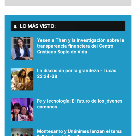
LO MÁS VISTO:
Yesenia Then y la investigación sobre la
transparencia financiera del Centro
Cristiano Soplo de Vida
La discusión por la grandeza - Lucas
22:24-38
Fe y tecnología: El futuro de los jóvenes
coreanos
Montesanto y Unánimes lanzan el tema