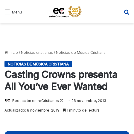
B
Menú
Inicio
/
Noticias cristianas
/
Noticias de Música Cristiana
NOTICIAS DE MÚSICA CRISTIANA
Casting Crowns presenta
All You’ve Ever Wanted
Redacción entreCristianos
Follow
26 noviembre, 2013
on
Actualizado: 8 noviembre, 2019
1 minuto de lectura
X