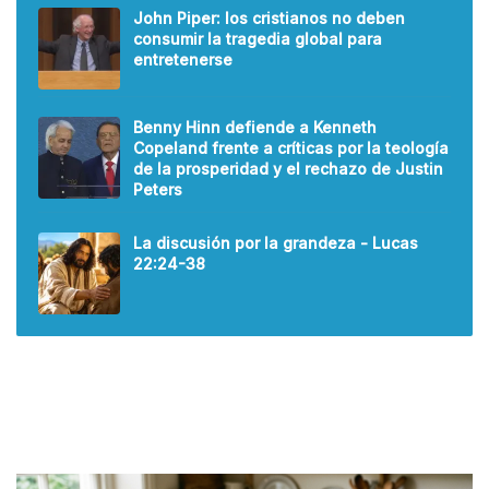
John Piper: los cristianos no deben
consumir la tragedia global para
entretenerse
Benny Hinn defiende a Kenneth
Copeland frente a críticas por la teología
de la prosperidad y el rechazo de Justin
Peters
La discusión por la grandeza - Lucas
22:24-38