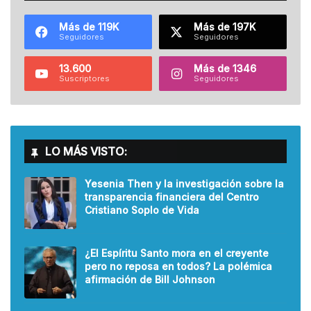
Más de 119K
Más de 197K
Seguidores
Seguidores
13.600
Más de 1346
Suscriptores
Seguidores
LO MÁS VISTO:
Yesenia Then y la investigación sobre la
transparencia financiera del Centro
Cristiano Soplo de Vida
¿El Espíritu Santo mora en el creyente
pero no reposa en todos? La polémica
afirmación de Bill Johnson