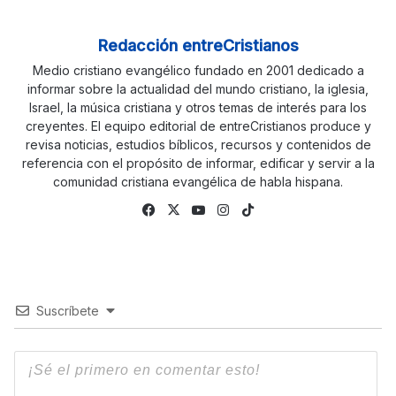
Redacción entreCristianos
Medio cristiano evangélico fundado en 2001 dedicado a
informar sobre la actualidad del mundo cristiano, la iglesia,
Israel, la música cristiana y otros temas de interés para los
creyentes. El equipo editorial de entreCristianos produce y
revisa noticias, estudios bíblicos, recursos y contenidos de
referencia con el propósito de informar, edificar y servir a la
comunidad cristiana evangélica de habla hispana.
Fa
X
Yo
Ins
Tik
ce
uTu
tag
To
bo
be
ra
k
ok
m
Suscríbete