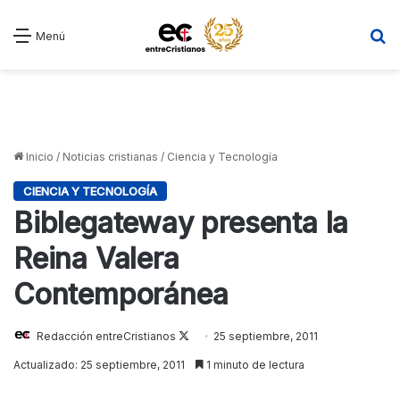
B
Menú
Inicio
/
Noticias cristianas
/
Ciencia y Tecnología
CIENCIA Y TECNOLOGÍA
Biblegateway presenta la
Reina Valera
Contemporánea
Redacción entreCristianos
Follow
25 septiembre, 2011
on
Actualizado: 25 septiembre, 2011
1 minuto de lectura
X