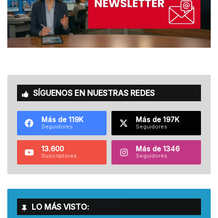
SÍGUENOS EN NUESTRAS REDES
Más de 119K
Más de 197K
Seguidores
Seguidores
13.600
Más de 1346
Suscriptores
Seguidores
LO MÁS VISTO: