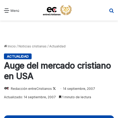
B
Menú
Inicio
/
Noticias cristianas
/
Actualidad
ACTUALIDAD
Auge del mercado cristiano
en USA
Redacción entreCristianos
Follow
14 septiembre, 2007
on
Actualizado: 14 septiembre, 2007
1 minuto de lectura
X