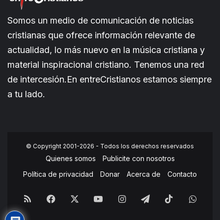
Somos un medio de comunicación de noticias
cristianas que ofrece información relevante de
actualidad, lo más nuevo en la música cristiana y
material inspiracional cristiano. Tenemos una red
de intercesión.En entreCristianos estamos siempre
a tu lado.
© Copyright 2001-2026 - Todos los derechos reservados
Quienes somos
Publicite con nosotros
Política de privacidad
Donar
Acerca de
Contacto
RSS
Facebook
X
YouTube
Instagram
Telegram
TikTok
What