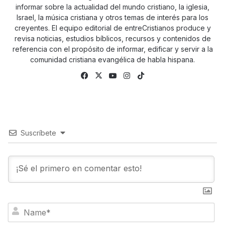
informar sobre la actualidad del mundo cristiano, la iglesia,
Israel, la música cristiana y otros temas de interés para los
creyentes. El equipo editorial de entreCristianos produce y
revisa noticias, estudios bíblicos, recursos y contenidos de
referencia con el propósito de informar, edificar y servir a la
comunidad cristiana evangélica de habla hispana.
Fa
X
Yo
Ins
Tik
ce
uTu
tag
To
bo
be
ra
k
ok
m
Suscríbete
N
a
m