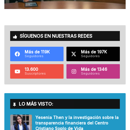
SÍGUENOS EN NUESTRAS REDES
Más de 119K
Más de 197K
Seguidores
Seguidores
13.600
Más de 1346
Suscriptores
Seguidores
LO MÁS VISTO:
Yesenia Then y la investigación sobre la
transparencia financiera del Centro
Cristiano Soplo de Vida