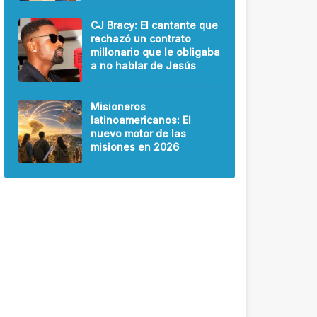
CJ Bracy: El cantante que
rechazó un contrato
millonario que le obligaba
a no hablar de Jesús
Misioneros
latinoamericanos: El
nuevo motor de las
misiones en 2026