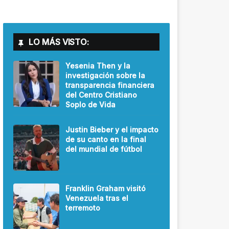
LO MÁS VISTO:
Yesenia Then y la
investigación sobre la
transparencia financiera
del Centro Cristiano
Soplo de Vida
Justin Bieber y el impacto
de su canto en la final
del mundial de fútbol
Franklin Graham visitó
Venezuela tras el
terremoto