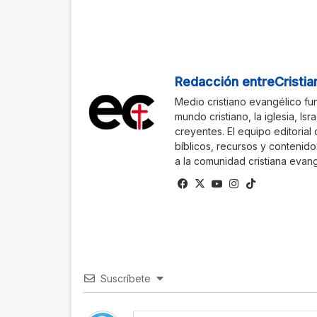
Redacción entreCristia
Medio cristiano evangélico fu
mundo cristiano, la iglesia, Isr
creyentes. El equipo editorial
bíblicos, recursos y contenido
a la comunidad cristiana evang
Fa
X
Yo
Ins
Tik
ce
uTu
tag
To
bo
be
ra
k
ok
m
Suscríbete