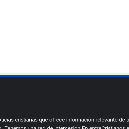
cias cristianas que ofrece información relevante de a
iano. Tenemos una red de intercesión.En entreCristianos