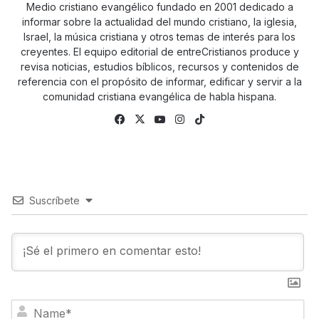
Medio cristiano evangélico fundado en 2001 dedicado a
informar sobre la actualidad del mundo cristiano, la iglesia,
Israel, la música cristiana y otros temas de interés para los
creyentes. El equipo editorial de entreCristianos produce y
revisa noticias, estudios bíblicos, recursos y contenidos de
referencia con el propósito de informar, edificar y servir a la
comunidad cristiana evangélica de habla hispana.
Fa
X
Yo
Ins
Tik
ce
uTu
tag
To
bo
be
ra
k
ok
m
Suscríbete
N
a