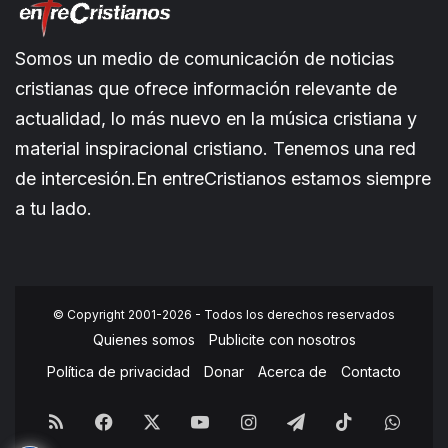
Somos un medio de comunicación de noticias
cristianas que ofrece información relevante de
actualidad, lo más nuevo en la música cristiana y
material inspiracional cristiano. Tenemos una red
de intercesión.En entreCristianos estamos siempre
a tu lado.
© Copyright 2001-2026 - Todos los derechos reservados
Quienes somos
Publicite con nosotros
Política de privacidad
Donar
Acerca de
Contacto
RSS
Facebook
X
YouTube
Instagram
Telegram
TikTok
What