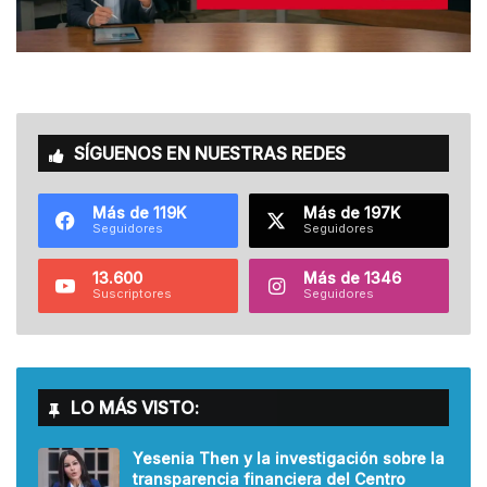
SÍGUENOS EN NUESTRAS REDES
Más de 119K
Más de 197K
Seguidores
Seguidores
13.600
Más de 1346
Suscriptores
Seguidores
LO MÁS VISTO:
Yesenia Then y la investigación sobre la
transparencia financiera del Centro