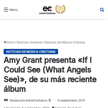
B
Menú
Inicio
/
Noticias cristianas
/
Noticias de Música Cristiana
NOTICIAS DE MÚSICA CRISTIANA
Amy Grant presenta «If I
Could See (What Angels
See)», de su más reciente
álbum
Redacción entreCristianos
Follow
6 septiembre, 2013
on