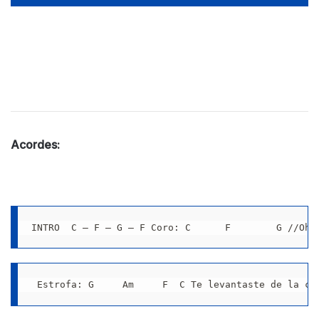
Acordes:
INTRO  C – F – G – F Coro: C      F        G //Oh 
 Estrofa: G     Am     F  C Te levantaste de la cr