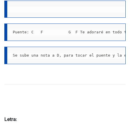
Puente: C   F           G  F Te adoraré en todo ti
Se sube una nota a D, para tocar el puente y la es
Letra: