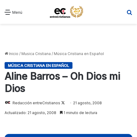
B
Menú
Inicio
/
Musica Cristiana
/
Música Cristiana en Español
MÚSICA CRISTIANA EN ESPAÑOL
Aline Barros – Oh Dios mi
Dios
Redacción entreCristianos
Follow
21 agosto, 2008
on
Actualizado: 21 agosto, 2008
1 minuto de lectura
X