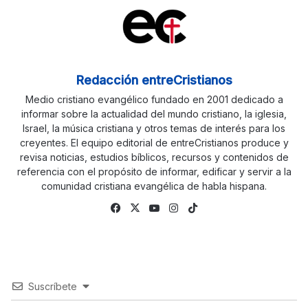
Redacción entreCristianos
Medio cristiano evangélico fundado en 2001 dedicado a
informar sobre la actualidad del mundo cristiano, la iglesia,
Israel, la música cristiana y otros temas de interés para los
creyentes. El equipo editorial de entreCristianos produce y
revisa noticias, estudios bíblicos, recursos y contenidos de
referencia con el propósito de informar, edificar y servir a la
comunidad cristiana evangélica de habla hispana.
Fa
X
Yo
Ins
Tik
ce
uTu
tag
To
bo
be
ra
k
ok
m
Suscríbete