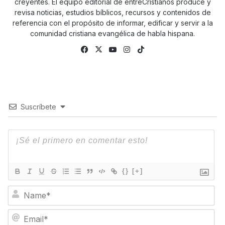
creyentes. El equipo editorial de entreCristianos produce y
revisa noticias, estudios bíblicos, recursos y contenidos de
referencia con el propósito de informar, edificar y servir a la
comunidad cristiana evangélica de habla hispana.
Facebook
X
YouTube
Instagram
TikTok
Suscríbete
{}
[+]
N
a
m
E
e
m
*