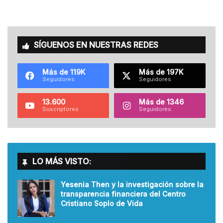
SÍGUENOS EN NUESTRAS REDES
Más de 119K
Más de 197K
Seguidores
Seguidores
13.600
Más de 1346
Suscriptores
Seguidores
LO MÁS VISTO:
Yesenia Then y la investigación sobre la
transparencia financiera del Centro
Cristiano Soplo de Vida