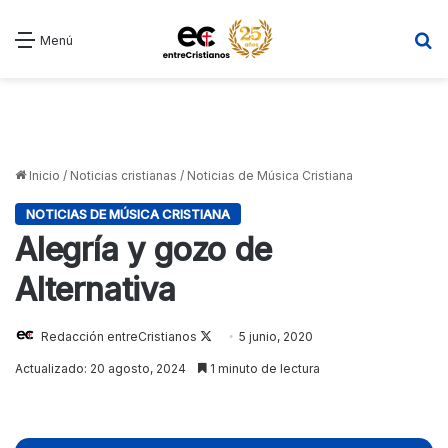
B
Menú
Inicio
/
Noticias cristianas
/
Noticias de Música Cristiana
NOTICIAS DE MÚSICA CRISTIANA
Alegría y gozo de
Alternativa
Follow
Redacción entreCristianos
5 junio, 2020
on
Actualizado: 20 agosto, 2024
1 minuto de lectura
X