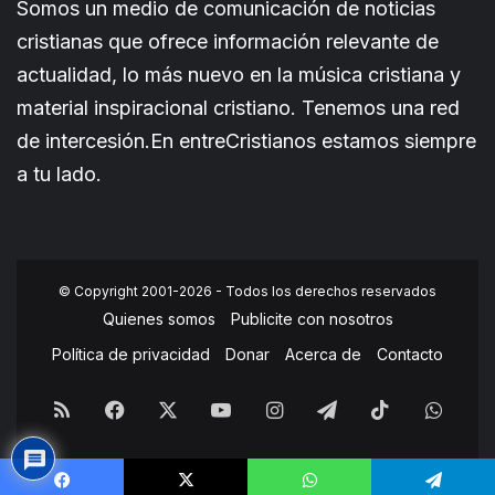
Somos un medio de comunicación de noticias
cristianas que ofrece información relevante de
actualidad, lo más nuevo en la música cristiana y
material inspiracional cristiano. Tenemos una red
de intercesión.En entreCristianos estamos siempre
a tu lado.
© Copyright 2001-2026 - Todos los derechos reservados
Quienes somos
Publicite con nosotros
Política de privacidad
Donar
Acerca de
Contacto
RSS
Facebook
X
YouTube
Instagram
Telegram
TikTok
What