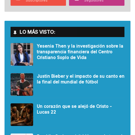
Suscriptores
Seguidores
LO MÁS VISTO:
Yesenia Then y la investigación sobre la
transparencia financiera del Centro
Cristiano Soplo de Vida
Justin Bieber y el impacto de su canto en
la final del mundial de fútbol
Un corazón que se alejó de Cristo -
Lucas 22