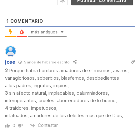
i
t
e
1
COMENTARIO
más antiguos
jose
5 años de haberse escrito
2
Porque habrá hombres amadores de sí
mismo
s, avaros,
vanagloriosos, soberbios, blasfemos, desobedientes
a los padres, ingratos, impíos,
3
sin afecto natural, implacables, calumniadores,
intemperantes, crueles, aborrecedores de lo bueno,
4
traidores, impetuosos,
infatuados, amadores de los deleites más que de Dios,
Contestar
0