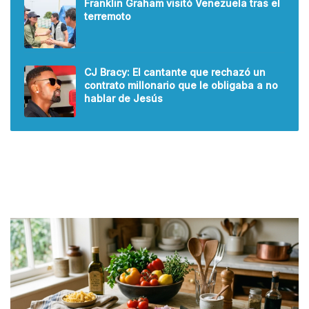
Franklin Graham visitó Venezuela tras el
terremoto
CJ Bracy: El cantante que rechazó un
contrato millonario que le obligaba a no
hablar de Jesús