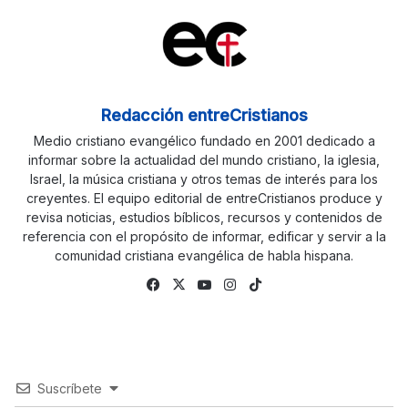
Redacción entreCristianos
Medio cristiano evangélico fundado en 2001 dedicado a
informar sobre la actualidad del mundo cristiano, la iglesia,
Israel, la música cristiana y otros temas de interés para los
creyentes. El equipo editorial de entreCristianos produce y
revisa noticias, estudios bíblicos, recursos y contenidos de
referencia con el propósito de informar, edificar y servir a la
comunidad cristiana evangélica de habla hispana.
Fa
X
Yo
Ins
Tik
ce
uTu
tag
To
bo
be
ra
k
ok
m
Suscríbete