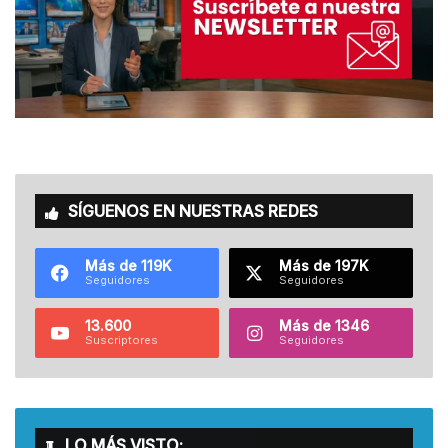
SÍGUENOS EN NUESTRAS REDES
Más de 119K
Más de 197K
Seguidores
Seguidores
13.600
Más de 1346
Suscriptores
Seguidores
LO MÁS VISTO: