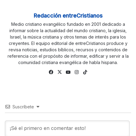
Redacción entreCristianos
Medio cristiano evangélico fundado en 2001 dedicado a
informar sobre la actualidad del mundo cristiano, la iglesia,
Israel, la música cristiana y otros temas de interés para los
creyentes. El equipo editorial de entreCristianos produce y
revisa noticias, estudios bíblicos, recursos y contenidos de
referencia con el propósito de informar, edificar y servir a la
comunidad cristiana evangélica de habla hispana.
Fa
X
Yo
Ins
Tik
ce
uTu
tag
To
bo
be
ra
k
ok
m
Suscríbete