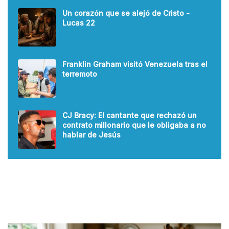
Un corazón que se alejó de Cristo -
Lucas 22
Franklin Graham visitó Venezuela tras el
terremoto
CJ Bracy: El cantante que rechazó un
contrato millonario que le obligaba a no
hablar de Jesús